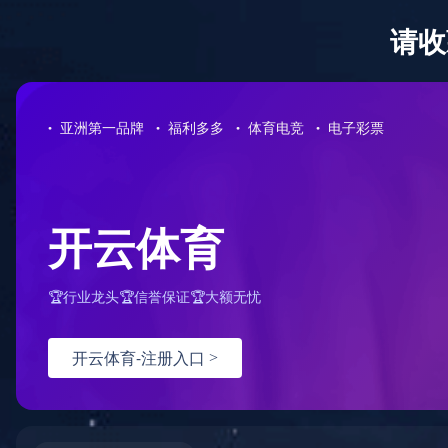
首页
公司简介
荣誉资质

荣誉资质
企业资质
企业专利
企业荣誉
企业业绩

企业业绩
市政工程业绩
公路工程业绩