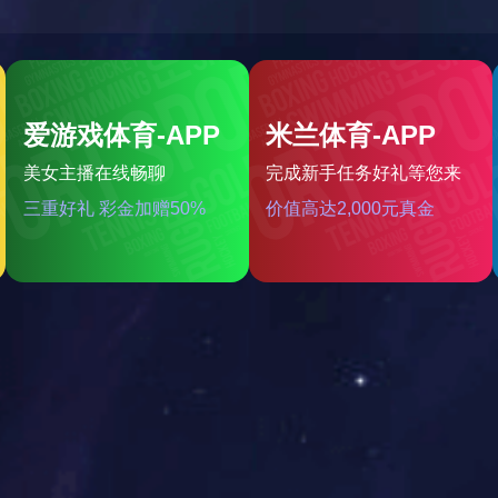
开云网页版登录入口业绩
开云网页版登录入口业绩