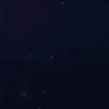
联系方式
留言应用名称：
客户留言
描述：
*
留言内容：
姓名：
性别：
男
女
手机：
电话：
传真：
邮箱：